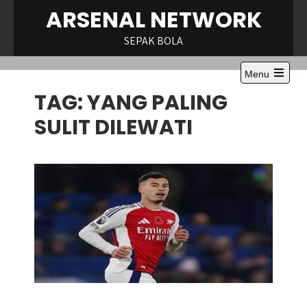
Skip
ARSENAL NETWORK
to
content
SEPAK BOLA
Menu
Open
TAG:
YANG PALING
the
main
menu
SULIT DILEWATI