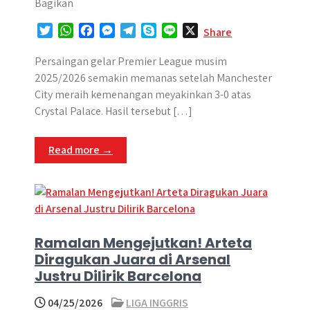
Bagikan
T
W
F
M
T
S
L
X
Share
w
h
a
e
e
k
i
i
a
c
s
l
y
n
Persaingan gelar Premier League musim
t
t
e
s
e
p
e
2025/2026 semakin memanas setelah Manchester
t
s
b
e
g
e
City meraih kemenangan meyakinkan 3-0 atas
e
A
o
n
r
Crystal Palace. Hasil tersebut […]
r
p
o
g
a
p
k
e
m
Read more →
r
Ramalan Mengejutkan! Arteta
Diragukan Juara di Arsenal
Justru Dilirik Barcelona
04/25/2026
LIGA INGGRIS