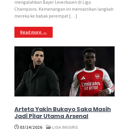
t
t
e
s
e
p
e
mengalahkan Bayer Leverkusen di Liga
t
s
b
e
g
e
Champions. Kemenangan ini memastikan langkah
e
A
o
n
r
mereka ke babak perempat […]
r
p
o
g
a
p
k
e
m
Read more →
r
Arteta Yakin Bukayo Saka Masih
Jadi Pilar Utama Arsenal
03/14/2026
LIGA INGGRIS