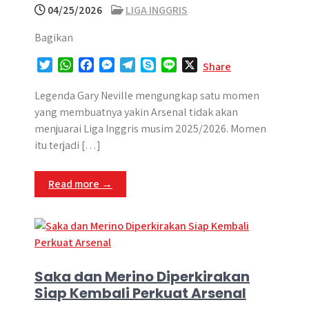
04/25/2026
LIGA INGGRIS
Bagikan
T
W
F
M
T
S
L
X
Share
w
h
a
e
e
k
i
i
a
c
s
l
y
n
Legenda Gary Neville mengungkap satu momen
t
t
e
s
e
p
e
yang membuatnya yakin Arsenal tidak akan
t
s
b
e
g
e
menjuarai Liga Inggris musim 2025/2026. Momen
e
A
o
n
r
itu terjadi […]
r
p
o
g
a
p
k
e
m
Read more →
r
Saka dan Merino Diperkirakan
Siap Kembali Perkuat Arsenal