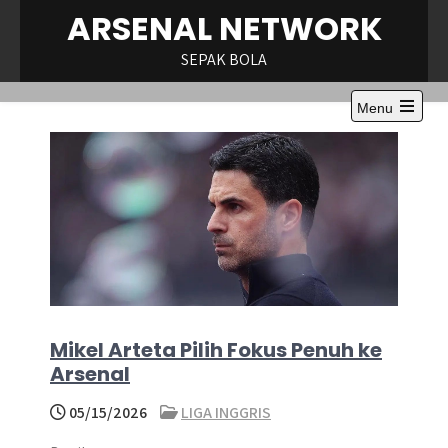
Skip
ARSENAL NETWORK
to
content
SEPAK BOLA
Menu
Open
the
main
menu
Mikel Arteta Pilih Fokus Penuh ke
Arsenal
05/15/2026
LIGA INGGRIS