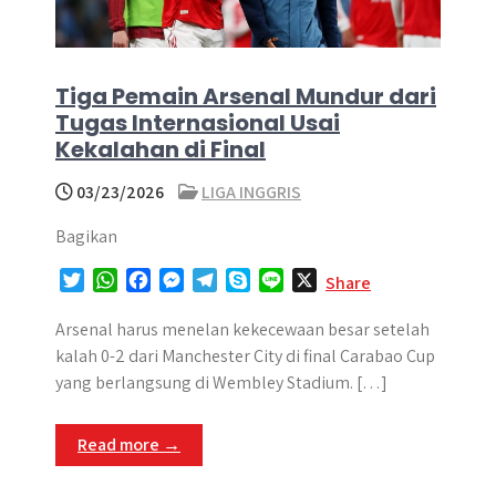
Tiga Pemain Arsenal Mundur dari
Tugas Internasional Usai
Kekalahan di Final
03/23/2026
LIGA INGGRIS
Bagikan
T
W
F
M
T
S
L
X
Share
w
h
a
e
e
k
i
i
a
c
s
l
y
n
Arsenal harus menelan kekecewaan besar setelah
t
t
e
s
e
p
e
kalah 0-2 dari Manchester City di final Carabao Cup
t
s
b
e
g
e
yang berlangsung di Wembley Stadium. […]
e
A
o
n
r
r
p
o
g
a
Read more →
p
k
e
m
r