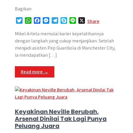
Bagikan
T
W
F
M
T
S
L
X
Share
w
h
a
e
e
k
i
i
a
c
s
l
y
n
Mikel Arteta memulai karier kepelatihannya
t
t
e
s
e
p
e
dengan langkah yang cukup menjanjikan. Setelah
t
s
b
e
g
e
menjadi asisten Pep Guardiola di Manchester City,
e
A
o
n
r
ia mendapatkan […]
r
p
o
g
a
p
k
e
m
Read more →
r
Keyakinan Neville Berubah,
Arsenal Dinilai Tak Lagi Punya
Peluang Juara