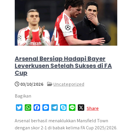
Arsenal Bersiap Hadapi Bayer
Leverkusen Setelah Sukses di FA
Cup
03/10/2026
Uncategorized
Bagikan
T
W
F
M
T
S
L
X
Share
w
h
a
e
e
k
i
i
a
c
s
l
y
n
Arsenal berhasil menaklukkan Mansfield Town
t
t
e
s
e
p
e
dengan skor 2-1 di babak kelima FA Cup 2025/2026.