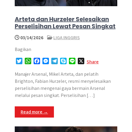
Arteta dan Hurzeler Selesaikan
Perselisihan Lewat Pesan Singkat
03/14/2026
LIGA INGGRIS
Bagikan
T
W
F
M
T
S
L
X
Share
w
h
a
e
e
k
i
i
a
c
s
l
y
n
Manajer Arsenal, Mikel Arteta, dan pelatih
t
t
e
s
e
p
e
Brighton, Fabian Hurzeler, resmi menyelesaikan
t
s
b
e
g
e
perselisihan mengenai gaya bermain Arsenal
e
A
o
n
r
melalui pesan singkat. Perselisihan […]
r
p
o
g
a
p
k
e
m
Read more →
r