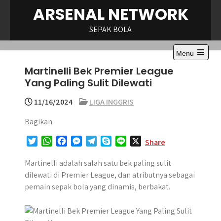
Skip
ARSENAL NETWORK
to
content
SEPAK BOLA
Menu
Open
Martinelli Bek Premier League
the
main
Yang Paling Sulit Dilewati
menu
11/16/2024
LIGA INGGRIS
Bagikan
T
W
F
M
T
S
L
X
Share
w
h
a
e
e
k
i
i
a
c
s
l
y
n
Martinelli adalah salah satu bek paling sulit
t
t
e
s
e
p
e
dilewati di Premier League, dan atributnya sebagai
t
s
b
e
g
e
pemain sepak bola yang dinamis, berbakat.
e
A
o
n
r
r
p
o
g
a
p
k
e
m