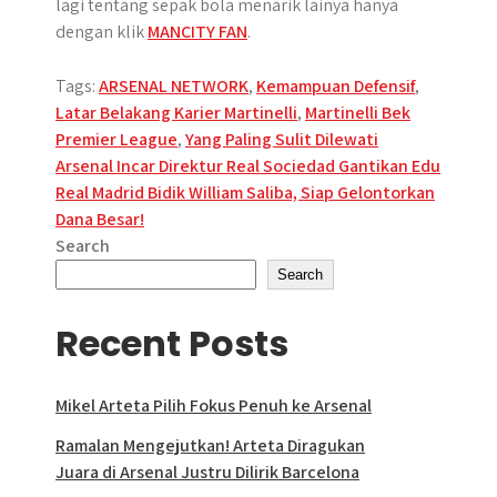
lagi tentang sepak bola menarik lainya hanya
dengan klik
MANCITY FAN
.
Tags:
ARSENAL NETWORK
,
Kemampuan Defensif
,
Latar Belakang Karier Martinelli
,
Martinelli Bek
Premier League
,
Yang Paling Sulit Dilewati
Post
Arsenal Incar Direktur Real Sociedad Gantikan Edu
Real Madrid Bidik William Saliba, Siap Gelontorkan
navigation
Dana Besar!
Search
Search
Recent Posts
Mikel Arteta Pilih Fokus Penuh ke Arsenal
Ramalan Mengejutkan! Arteta Diragukan
Juara di Arsenal Justru Dilirik Barcelona