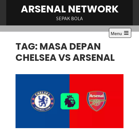
Skip
ARSENAL NETWORK
to
content
SEPAK BOLA
Menu
Open
TAG:
MASA DEPAN
the
main
menu
CHELSEA VS ARSENAL