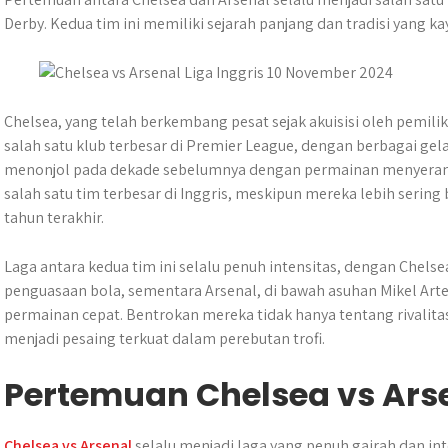
t
t
e
s
e
p
e
Derby. Kedua tim ini memiliki sejarah panjang dan tradisi yang kay
t
s
b
e
g
e
e
A
o
n
r
r
p
o
g
a
p
k
e
m
Chelsea, yang telah berkembang pesat sejak akuisisi oleh pemilik
r
salah satu klub terbesar di Premier League, dengan berbagai gel
menonjol pada dekade sebelumnya dengan permainan menyerang y
salah satu tim terbesar di Inggris, meskipun mereka lebih serin
tahun terakhir.
Laga antara kedua tim ini selalu penuh intensitas, dengan Chels
penguasaan bola, sementara Arsenal, di bawah asuhan Mikel Arte
permainan cepat. Bentrokan mereka tidak hanya tentang rivalitas 
menjadi pesaing terkuat dalam perebutan trofi.
Pertemuan Chelsea vs Ars
Chelsea vs Arsenal
selalu menjadi laga yang penuh gairah dan in