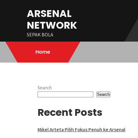
Skip
ARSENAL
to
content
NETWORK
SEPAK BOLA
Home
Search
Search
Recent Posts
Mikel Arteta Pilih Fokus Penuh ke Arsenal