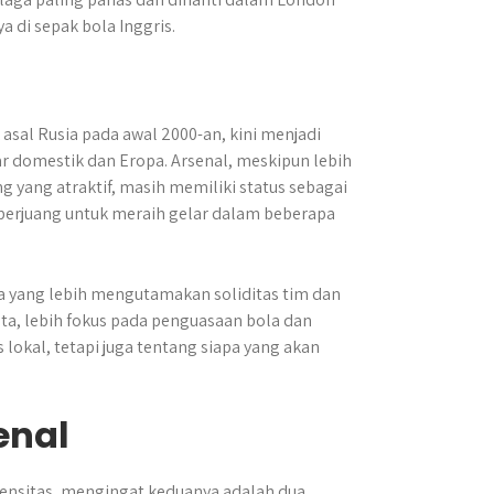
a di sepak bola Inggris.
 asal Rusia pada awal 2000-an, kini menjadi
ar domestik dan Eropa. Arsenal, meskipun lebih
ang atraktif, masih memiliki status sebagai
g berjuang untuk meraih gelar dalam beberapa
ea yang lebih mengutamakan soliditas tim dan
ta, lebih fokus pada penguasaan bola dan
lokal, tetapi juga tentang siapa yang akan
enal
tensitas, mengingat keduanya adalah dua