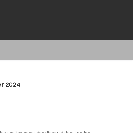
er 2024
 laga paling panas dan dinanti dalam London