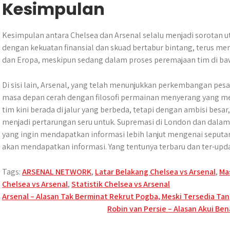
Kesimpulan
Kesimpulan antara Chelsea dan Arsenal selalu menjadi sorotan u
dengan kekuatan finansial dan skuad bertabur bintang, terus men
dan Eropa, meskipun sedang dalam proses peremajaan tim di ba
Di sisi lain, Arsenal, yang telah menunjukkan perkembangan pesa
masa depan cerah dengan filosofi permainan menyerang yang m
tim kini berada di jalur yang berbeda, tetapi dengan ambisi besar
menjadi pertarungan seru untuk. Supremasi di London dan dalam 
yang ingin mendapatkan informasi lebih lanjut mengenai seputara
akan mendapatkan informasi. Yang tentunya terbaru dan ter-upda
Tags:
ARSENAL NETWORK
,
Latar Belakang Chelsea vs Arsenal
,
Ma
Chelsea vs Arsenal
,
Statistik Chelsea vs Arsenal
Post
Arsenal – Alasan Tak Berminat Rekrut Pogba, Meski Tersedia Tan
Robin van Persie – Alasan Akui Ben
navigation