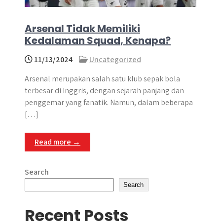
Arsenal Tidak Memiliki
Kedalaman Squad, Kenapa?
11/13/2024
Uncategorized
Arsenal merupakan salah satu klub sepak bola
terbesar di Inggris, dengan sejarah panjang dan
penggemar yang fanatik. Namun, dalam beberapa
[…]
Read more →
Search
Search
Recent Posts