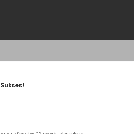
u Sukses!
in untuk Sporting CP, menuju jalan sukses