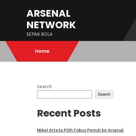
Skip
ARSENAL
to
content
NETWORK
SEPAK BOLA
Home
Search
Search
Recent Posts
Mikel Arteta Pilih Fokus Penuh ke Arsenal