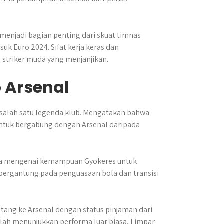
enjadi bagian penting dari skuat timnas
uk Euro 2024. Sifat kerja keras dan
striker muda yang menjanjikan.
 Arsenal
 salah satu legenda klub. Mengatakan bahwa
ntuk bergabung dengan Arsenal daripada
ya mengenai kemampuan Gyokeres untuk
t bergantung pada penguasaan bola dan transisi
ang ke Arsenal dengan status pinjaman dari
lah menunjukkan performa luar biasa, Limpar