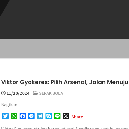
Viktor Gyokeres: Pilih Arsenal, Jalan Menuj
11/20/2024
SEPAK BOLA
Bagikan
T
W
F
M
T
S
L
X
Share
w
h
a
e
e
k
i
i
a
c
s
l
y
n
Viktor Gyokeres, striker berbakat asal Swedia yang saat ini berma