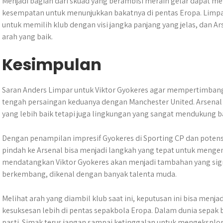
Menjadi bagian dari skuad yang berambisi meraih gelar dapat m
kesempatan untuk menunjukkan bakatnya di pentas Eropa. Limp
untuk memilih klub dengan visi jangka panjang yang jelas, dan Ar
arah yang baik.
Kesimpulan
Saran Anders Limpar untuk Viktor Gyokeres agar mempertimbang
tengah persaingan keduanya dengan Manchester United. Arsenal
yang lebih baik tetapi juga lingkungan yang sangat mendukung
Dengan penampilan impresif Gyokeres di Sporting CP dan potensi
pindah ke Arsenal bisa menjadi langkah yang tepat untuk mengem
mendatangkan Viktor Gyokeres akan menjadi tambahan yang sign
berkembang, dikenal dengan banyak talenta muda.
Melihat arah yang diambil klub saat ini, keputusan ini bisa menja
kesuksesan lebih di pentas sepakbola Eropa. Dalam dunia sepak b
pasti. Simak terus jangan sampai ketinggalan untuk mengeksplora