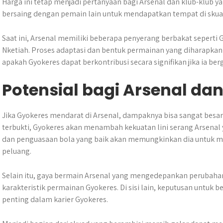
Harga ini tetap menjadi pertanyaan bagi Arsenal dan klub-klub yan
bersaing dengan pemain lain untuk mendapatkan tempat di skua
Saat ini, Arsenal memiliki beberapa penyerang berbakat seperti 
Nketiah. Proses adaptasi dan bentuk permainan yang diharapkan
apakah Gyokeres dapat berkontribusi secara signifikan jika ia be
Potensial bagi Arsenal da
Jika Gyokeres mendarat di Arsenal, dampaknya bisa sangat besa
terbukti, Gyokeres akan menambah kekuatan lini serang Arsenal
dan penguasaan bola yang baik akan memungkinkan dia untuk m
peluang.
Selain itu, gaya bermain Arsenal yang mengedepankan perubaha
karakteristik permainan Gyokeres. Di sisi lain, keputusan untuk
penting dalam karier Gyokeres.