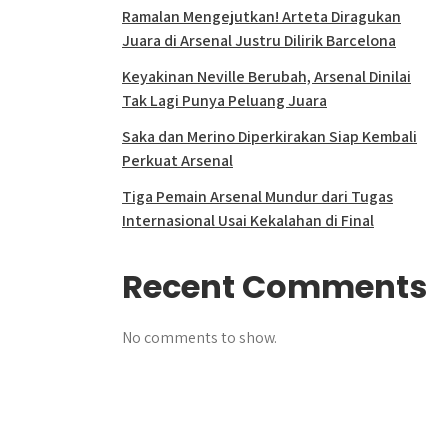
Ramalan Mengejutkan! Arteta Diragukan
Juara di Arsenal Justru Dilirik Barcelona
Keyakinan Neville Berubah, Arsenal Dinilai
Tak Lagi Punya Peluang Juara
Saka dan Merino Diperkirakan Siap Kembali
Perkuat Arsenal
Tiga Pemain Arsenal Mundur dari Tugas
Internasional Usai Kekalahan di Final
Recent Comments
No comments to show.