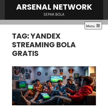
Skip
ARSENAL NETWORK
to
content
SEPAK BOLA
Menu
Open
TAG:
YANDEX
the
main
menu
STREAMING BOLA
GRATIS