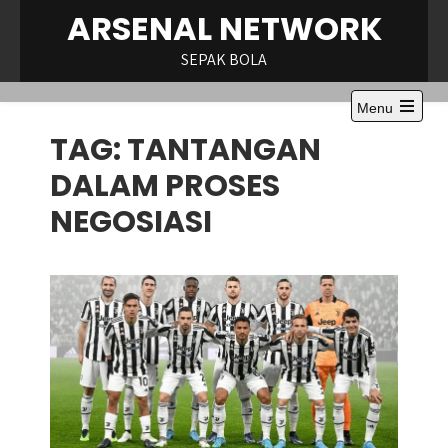
Skip
ARSENAL NETWORK
to
content
SEPAK BOLA
Menu
Open
TAG:
TANTANGAN
the
main
menu
DALAM PROSES
NEGOSIASI