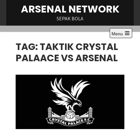
Skip
ARSENAL NETWORK
to
content
SEPAK BOLA
Menu
Open
TAG:
TAKTIK CRYSTAL
the
main
menu
PALAACE VS ARSENAL