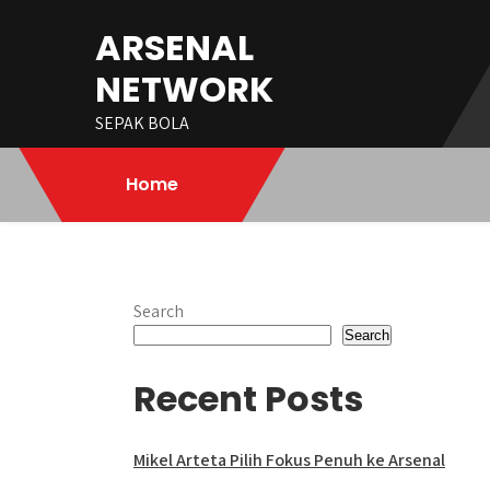
Skip
ARSENAL
to
content
NETWORK
SEPAK BOLA
Home
Search
Search
Recent Posts
Mikel Arteta Pilih Fokus Penuh ke Arsenal