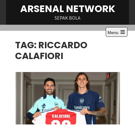
Skip
ARSENAL NETWORK
to
content
SEPAK BOLA
Menu
Open
TAG:
RICCARDO
the
main
menu
CALAFIORI