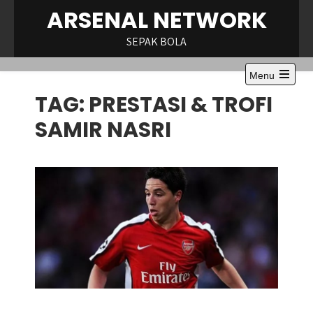
Skip
ARSENAL NETWORK
to
content
SEPAK BOLA
Menu
Open
TAG:
PRESTASI & TROFI
the
main
menu
SAMIR NASRI