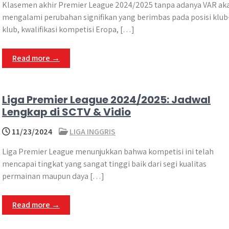
Klasemen akhir Premier League 2024/2025 tanpa adanya VAR ak
mengalami perubahan signifikan yang berimbas pada posisi klub
klub, kwalifikasi kompetisi Eropa, […]
Read more →
Liga Premier League 2024/2025: Jadwal
Lengkap di SCTV & Vidio
11/23/2024
LIGA INGGRIS
Liga Premier League menunjukkan bahwa kompetisi ini telah
mencapai tingkat yang sangat tinggi baik dari segi kualitas
permainan maupun daya […]
Read more →