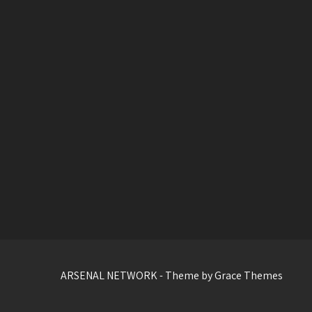
ARSENAL NETWORK - Theme by Grace Themes