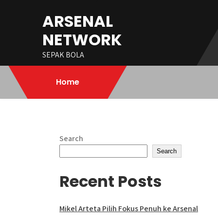
Skip
ARSENAL
to
content
NETWORK
SEPAK BOLA
Home
Search
Search
Recent Posts
Mikel Arteta Pilih Fokus Penuh ke Arsenal