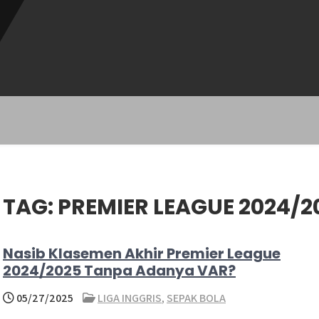
TAG:
PREMIER LEAGUE 2024/2
Nasib Klasemen Akhir Premier League
2024/2025 Tanpa Adanya VAR?
05/27/2025
LIGA INGGRIS
,
SEPAK BOLA