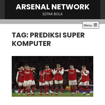
Skip
ARSENAL NETWORK
to
content
SEPAK BOLA
Menu
Open
TAG:
PREDIKSI SUPER
the
main
menu
KOMPUTER