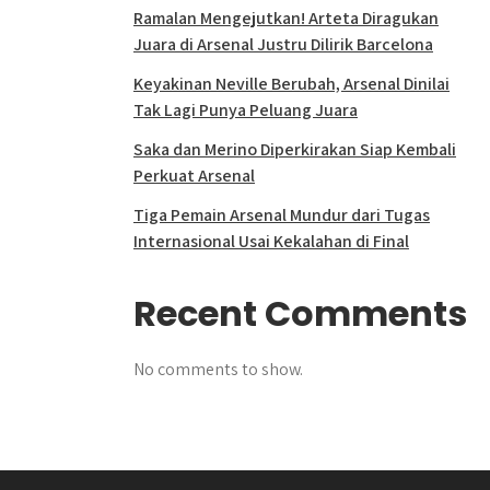
Ramalan Mengejutkan! Arteta Diragukan
Juara di Arsenal Justru Dilirik Barcelona
Keyakinan Neville Berubah, Arsenal Dinilai
Tak Lagi Punya Peluang Juara
Saka dan Merino Diperkirakan Siap Kembali
Perkuat Arsenal
Tiga Pemain Arsenal Mundur dari Tugas
Internasional Usai Kekalahan di Final
Recent Comments
No comments to show.