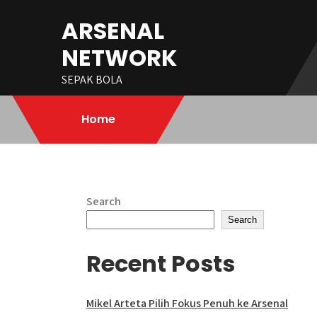
Skip
ARSENAL
to
content
NETWORK
SEPAK BOLA
Home
Search
Search
Recent Posts
Mikel Arteta Pilih Fokus Penuh ke Arsenal