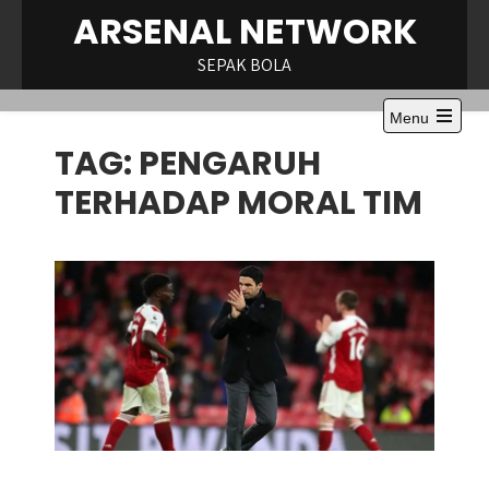
Skip
ARSENAL NETWORK
to
content
SEPAK BOLA
Menu
TAG:
PENGARUH
TERHADAP MORAL TIM