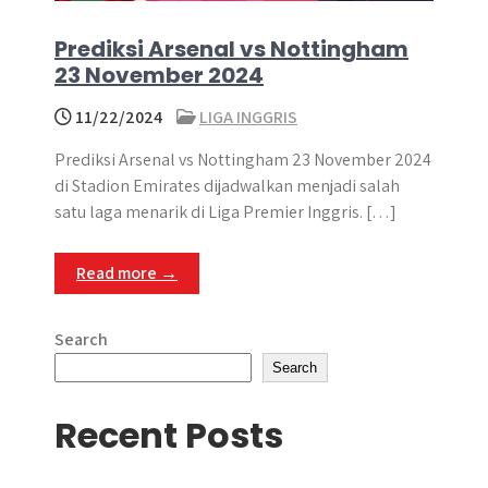
Prediksi Arsenal vs Nottingham
23 November 2024
11/22/2024
LIGA INGGRIS
Prediksi Arsenal vs Nottingham 23 November 2024
di Stadion Emirates dijadwalkan menjadi salah
satu laga menarik di Liga Premier Inggris. […]
Read more →
Search
Search
Recent Posts