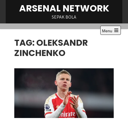
Skip
ARSENAL NETWORK
to
content
SEPAK BOLA
Menu
Open
TAG:
OLEKSANDR
the
main
menu
ZINCHENKO