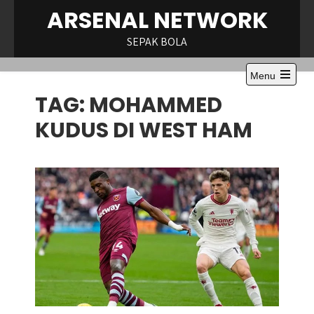
Skip
ARSENAL NETWORK
to
content
SEPAK BOLA
Menu
Open
TAG:
MOHAMMED
the
main
menu
KUDUS DI WEST HAM