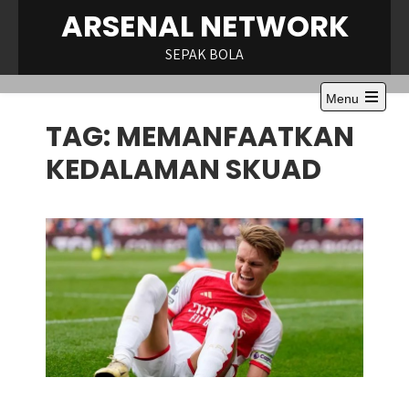
Skip
ARSENAL NETWORK
to
content
SEPAK BOLA
Menu
Open
TAG:
MEMANFAATKAN
the
main
menu
KEDALAMAN SKUAD