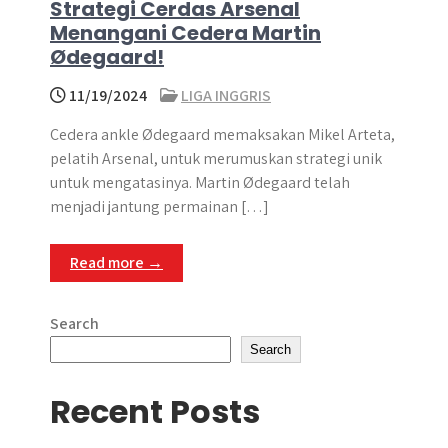
Strategi Cerdas Arsenal
Menangani Cedera Martin
Ødegaard!
11/19/2024
LIGA INGGRIS
Cedera ankle Ødegaard memaksakan Mikel Arteta,
pelatih Arsenal, untuk merumuskan strategi unik
untuk mengatasinya. Martin Ødegaard telah
menjadi jantung permainan […]
Read more →
Search
Search
Recent Posts