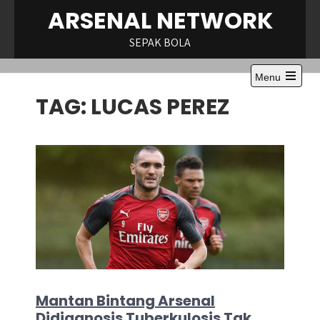
Skip
ARSENAL NETWORK
to
content
SEPAK BOLA
Menu
Open
TAG:
LUCAS PEREZ
the
main
menu
Mantan Bintang Arsenal
Didiagnosis Tuberkulosis Tak