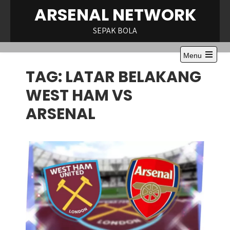
Skip
ARSENAL NETWORK
to
content
SEPAK BOLA
Menu
Open
TAG:
LATAR BELAKANG
the
main
menu
WEST HAM VS
ARSENAL