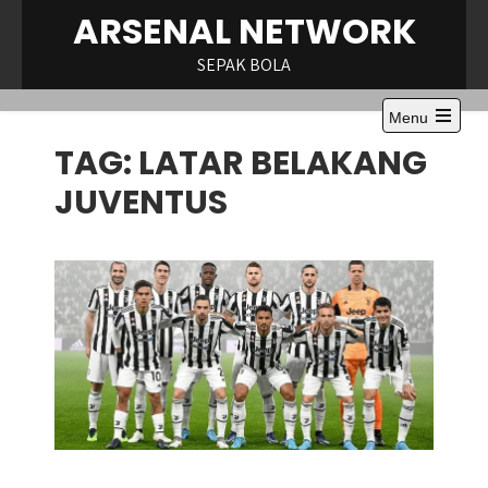
Skip
ARSENAL NETWORK
to
content
SEPAK BOLA
Menu
Open
TAG:
LATAR BELAKANG
the
main
menu
JUVENTUS