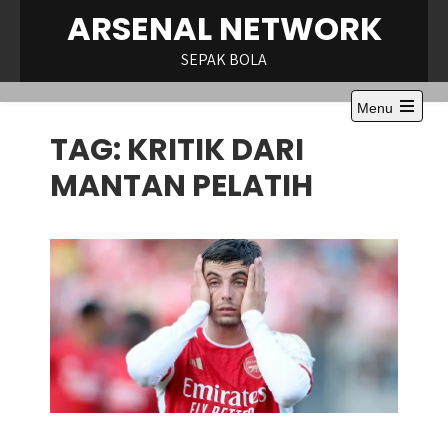
Skip
ARSENAL NETWORK
to
content
SEPAK BOLA
Menu
Open
TAG:
KRITIK DARI
the
main
menu
MANTAN PELATIH