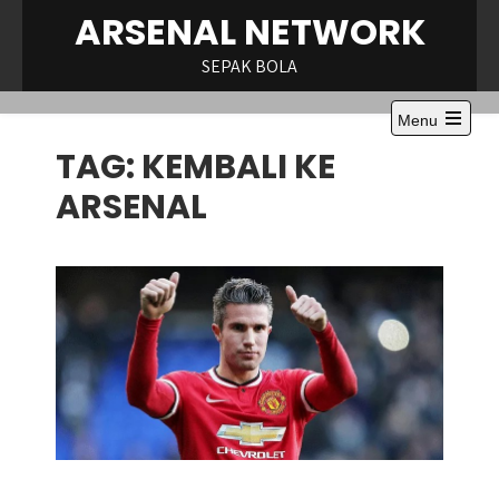
Skip
ARSENAL NETWORK
to
content
SEPAK BOLA
Menu
Open
TAG:
KEMBALI KE
the
main
menu
ARSENAL