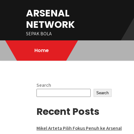
Skip
ARSENAL
to
content
NETWORK
SEPAK BOLA
Home
Search
Search
Recent Posts
Mikel Arteta Pilih Fokus Penuh ke Arsenal