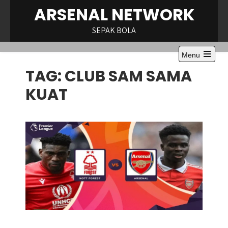
Skip
ARSENAL NETWORK
to
content
SEPAK BOLA
Menu
Open
TAG:
CLUB SAM SAMA
the
main
menu
KUAT