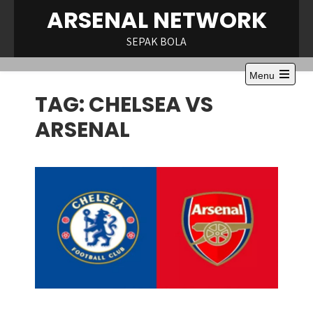
Skip
ARSENAL NETWORK
to
content
SEPAK BOLA
Menu
Open
TAG:
CHELSEA VS
the
main
menu
ARSENAL