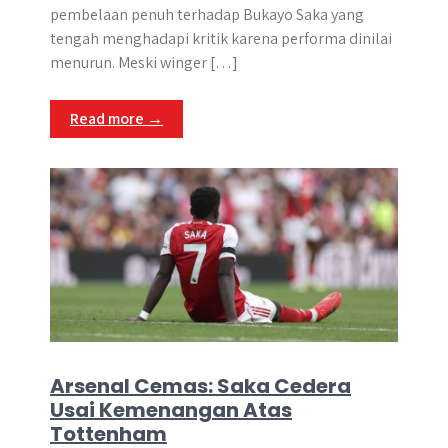
pembelaan penuh terhadap Bukayo Saka yang
tengah menghadapi kritik karena performa dinilai
menurun. Meski winger […]
Read more →
Arsenal Cemas: Saka Cedera
Usai Kemenangan Atas
Tottenham