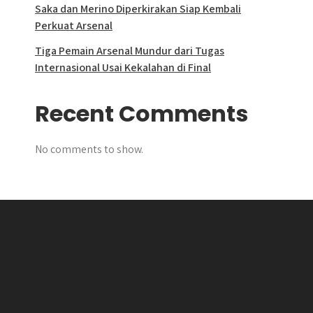
Saka dan Merino Diperkirakan Siap Kembali
Perkuat Arsenal
Tiga Pemain Arsenal Mundur dari Tugas
Internasional Usai Kekalahan di Final
Recent Comments
No comments to show.