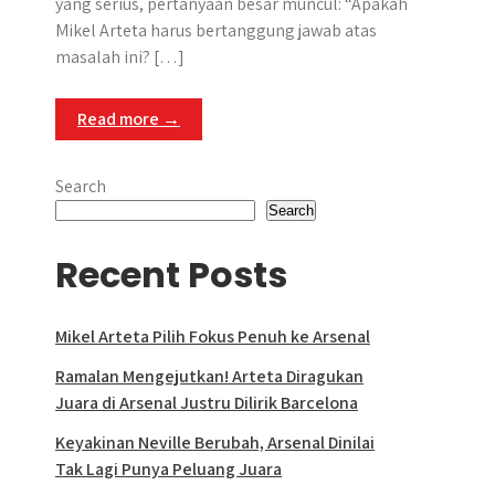
yang serius, pertanyaan besar muncul: “Apakah
Mikel Arteta harus bertanggung jawab atas
masalah ini? […]
Read more →
Search
Search
Recent Posts
Mikel Arteta Pilih Fokus Penuh ke Arsenal
Ramalan Mengejutkan! Arteta Diragukan
Juara di Arsenal Justru Dilirik Barcelona
Keyakinan Neville Berubah, Arsenal Dinilai
Tak Lagi Punya Peluang Juara