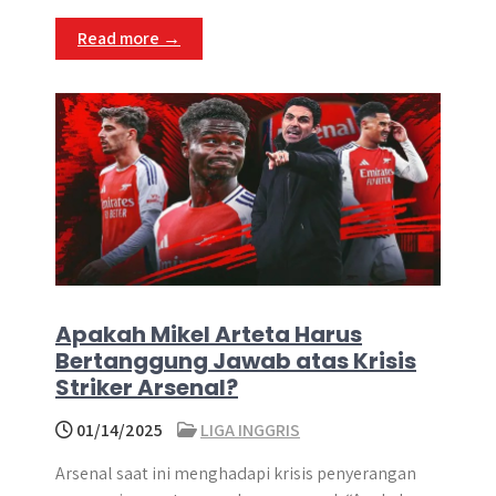
Read more →
Apakah Mikel Arteta Harus
Bertanggung Jawab atas Krisis
Striker Arsenal?
01/14/2025
LIGA INGGRIS
Arsenal saat ini menghadapi krisis penyerangan