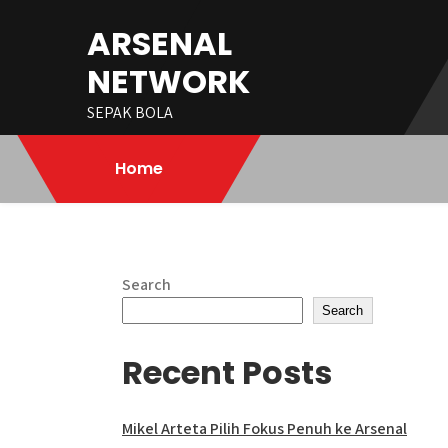
Skip
ARSENAL
to
content
NETWORK
SEPAK BOLA
Home
Search
Search
Recent Posts
Mikel Arteta Pilih Fokus Penuh ke Arsenal