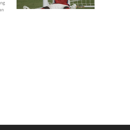
ing
an