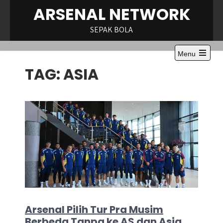
Skip
ARSENAL NETWORK
to
content
SEPAK BOLA
Menu
Open
TAG:
ASIA
the
main
menu
Arsenal Pilih Tur Pra Musim
Berbeda Tanpa ke AS dan Asia