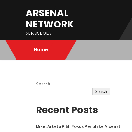
Skip
ARSENAL
to
content
NETWORK
SEPAK BOLA
Home
Search
Search
Recent Posts
Mikel Arteta Pilih Fokus Penuh ke Arsenal