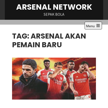
Skip
ARSENAL NETWORK
to
content
SEPAK BOLA
Menu
Open
TAG:
ARSENAL AKAN
the
main
menu
PEMAIN BARU