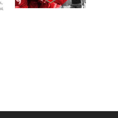
s,
4.