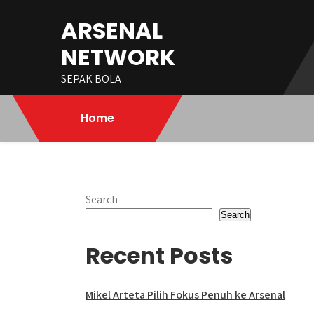
Skip
ARSENAL
to
content
NETWORK
SEPAK BOLA
Home
Search
Search
Recent Posts
Mikel Arteta Pilih Fokus Penuh ke Arsenal