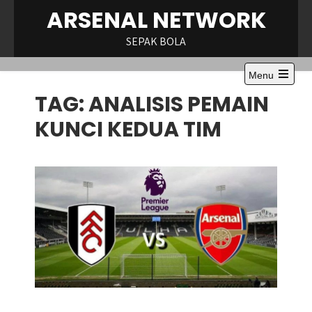
Skip
ARSENAL NETWORK
to
content
SEPAK BOLA
Menu
Open
TAG:
ANALISIS PEMAIN
the
main
menu
KUNCI KEDUA TIM