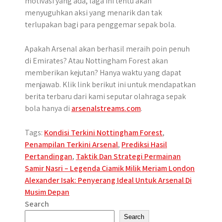
motivasi yang ada, laga ini tentu akan
menyuguhkan aksi yang menarik dan tak
terlupakan bagi para penggemar sepak bola.
Apakah Arsenal akan berhasil meraih poin penuh
di Emirates? Atau Nottingham Forest akan
memberikan kejutan? Hanya waktu yang dapat
menjawab. Klik link berikut ini untuk mendapatkan
berita terbaru dari kami seputar olahraga sepak
bola hanya di
arsenalstreams.com
.
Tags:
Kondisi Terkini Nottingham Forest
,
Penampilan Terkini Arsenal
,
Prediksi Hasil
Pertandingan
,
Taktik Dan Strategi Permainan
Post
Samir Nasri – Legenda Ciamik Milik Meriam London
Alexander Isak: Penyerang Ideal Untuk Arsenal Di
navigation
Musim Depan
Search
Search