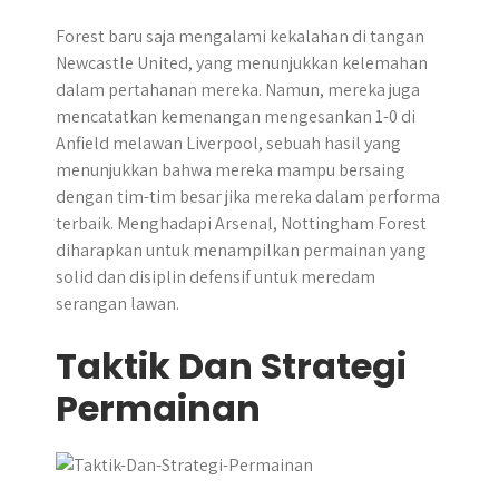
Forest baru saja mengalami kekalahan di tangan
Newcastle United, yang menunjukkan kelemahan
dalam pertahanan mereka. Namun, mereka juga
mencatatkan kemenangan mengesankan 1-0 di
Anfield melawan Liverpool, sebuah hasil yang
menunjukkan bahwa mereka mampu bersaing
dengan tim-tim besar jika mereka dalam performa
terbaik. Menghadapi Arsenal, Nottingham Forest
diharapkan untuk menampilkan permainan yang
solid dan disiplin defensif untuk meredam
serangan lawan.
Taktik Dan Strategi
Permainan