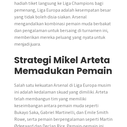
hadiah tiket langsung ke Liga Champions bagi
pemenang, Liga Europa adalah kesempatan besar
yang tidak boleh disia-siakan. Arsenal
mengandalkan kombinasi pemain muda berbakat
dan pengalaman untuk bersaing di turnamen ini,
memberikan mereka peluang yang nyata untuk
menjadi juara.
Strategi Mikel Arteta
Memadukan Pemain
Salah satu kekuatan Arsenal di Liga Europa musim
ini adalah kedalaman skuad yang dimiliki. Arteta
telah membangun tim yang memiliki
keseimbangan antara pemain muda seperti
Bukayo Saka, Gabriel Martinelli, dan Emile Smith
Rowe, serta pemain berpengalaman seperti Martin
Ødegaard dan Declan Rice. Pemain-pemain ini