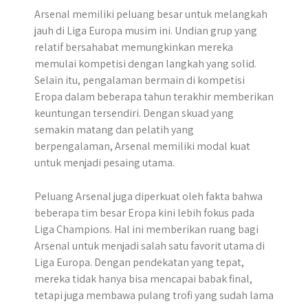
Arsenal memiliki peluang besar untuk melangkah
jauh di Liga Europa musim ini. Undian grup yang
relatif bersahabat memungkinkan mereka
memulai kompetisi dengan langkah yang solid.
Selain itu, pengalaman bermain di kompetisi
Eropa dalam beberapa tahun terakhir memberikan
keuntungan tersendiri. Dengan skuad yang
semakin matang dan pelatih yang
berpengalaman, Arsenal memiliki modal kuat
untuk menjadi pesaing utama.
Peluang Arsenal juga diperkuat oleh fakta bahwa
beberapa tim besar Eropa kini lebih fokus pada
Liga Champions. Hal ini memberikan ruang bagi
Arsenal untuk menjadi salah satu favorit utama di
Liga Europa. Dengan pendekatan yang tepat,
mereka tidak hanya bisa mencapai babak final,
tetapi juga membawa pulang trofi yang sudah lama