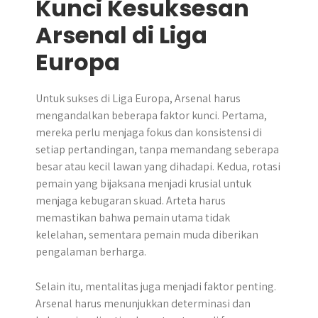
Kunci Kesuksesan
Arsenal di Liga
Europa
Untuk sukses di Liga Europa, Arsenal harus
mengandalkan beberapa faktor kunci. Pertama,
mereka perlu menjaga fokus dan konsistensi di
setiap pertandingan, tanpa memandang seberapa
besar atau kecil lawan yang dihadapi. Kedua, rotasi
pemain yang bijaksana menjadi krusial untuk
menjaga kebugaran skuad. Arteta harus
memastikan bahwa pemain utama tidak
kelelahan, sementara pemain muda diberikan
pengalaman berharga.
Selain itu, mentalitas juga menjadi faktor penting.
Arsenal harus menunjukkan determinasi dan