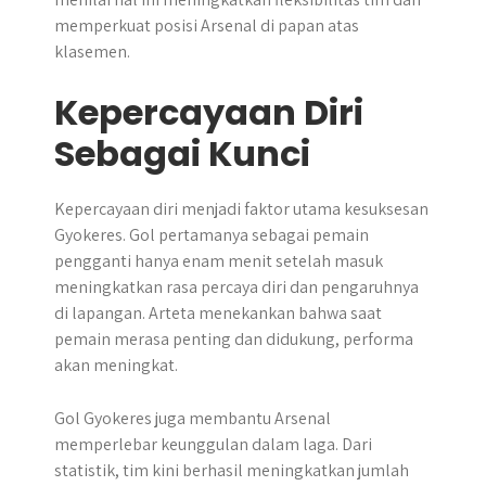
memperkuat posisi Arsenal di papan atas
klasemen.
Kepercayaan Diri
Sebagai Kunci
Kepercayaan diri menjadi faktor utama kesuksesan
Gyokeres. Gol pertamanya sebagai pemain
pengganti hanya enam menit setelah masuk
meningkatkan rasa percaya diri dan pengaruhnya
di lapangan. Arteta menekankan bahwa saat
pemain merasa penting dan didukung, performa
akan meningkat.
Gol Gyokeres juga membantu Arsenal
memperlebar keunggulan dalam laga. Dari
statistik, tim kini berhasil meningkatkan jumlah