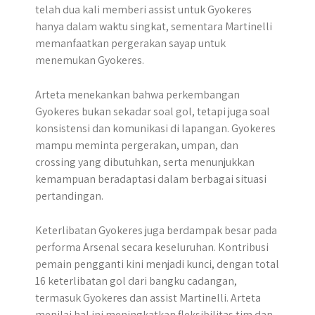
telah dua kali memberi assist untuk Gyokeres
hanya dalam waktu singkat, sementara Martinelli
memanfaatkan pergerakan sayap untuk
menemukan Gyokeres.
Arteta menekankan bahwa perkembangan
Gyokeres bukan sekadar soal gol, tetapi juga soal
konsistensi dan komunikasi di lapangan. Gyokeres
mampu meminta pergerakan, umpan, dan
crossing yang dibutuhkan, serta menunjukkan
kemampuan beradaptasi dalam berbagai situasi
pertandingan.
Keterlibatan Gyokeres juga berdampak besar pada
performa Arsenal secara keseluruhan. Kontribusi
pemain pengganti kini menjadi kunci, dengan total
16 keterlibatan gol dari bangku cadangan,
termasuk Gyokeres dan assist Martinelli. Arteta
menilai hal ini meningkatkan fleksibilitas tim dan