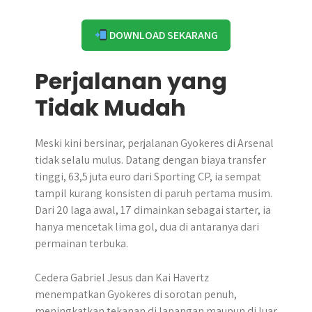
DOWNLOAD SEKARANG
Perjalanan yang
Tidak Mudah
Meski kini bersinar, perjalanan Gyokeres di Arsenal
tidak selalu mulus. Datang dengan biaya transfer
tinggi, 63,5 juta euro dari Sporting CP, ia sempat
tampil kurang konsisten di paruh pertama musim.
Dari 20 laga awal, 17 dimainkan sebagai starter, ia
hanya mencetak lima gol, dua di antaranya dari
permainan terbuka.
Cedera Gabriel Jesus dan Kai Havertz
menempatkan Gyokeres di sorotan penuh,
meningkatkan tekanan di lapangan maupun di luar