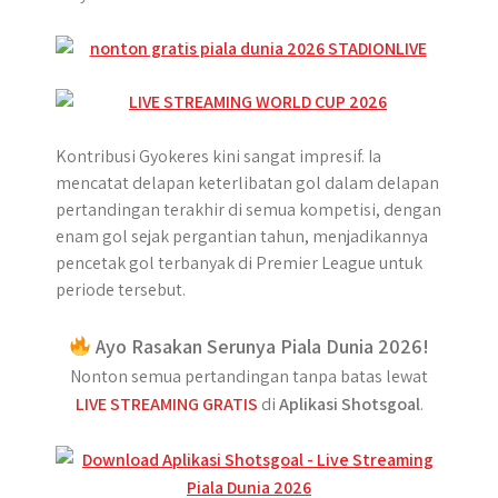
Kontribusi Gyokeres kini sangat impresif. Ia
mencatat delapan keterlibatan gol dalam delapan
pertandingan terakhir di semua kompetisi, dengan
enam gol sejak pergantian tahun, menjadikannya
pencetak gol terbanyak di Premier League untuk
periode tersebut.
Ayo Rasakan Serunya Piala Dunia 2026!
Nonton semua pertandingan tanpa batas lewat
LIVE STREAMING GRATIS
di
Aplikasi Shotsgoal
.