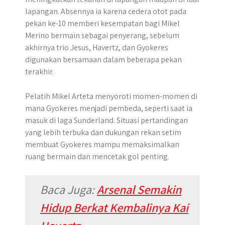
lapangan. Absennya ia karena cedera otot pada
pekan ke-10 memberi kesempatan bagi Mikel
Merino bermain sebagai penyerang, sebelum
akhirnya trio Jesus, Havertz, dan Gyokeres
digunakan bersamaan dalam beberapa pekan
terakhir.
Pelatih Mikel Arteta menyoroti momen-momen di
mana Gyokeres menjadi pembeda, seperti saat ia
masuk di laga Sunderland. Situasi pertandingan
yang lebih terbuka dan dukungan rekan setim
membuat Gyokeres mampu memaksimalkan
ruang bermain dan mencetak gol penting.
Baca Juga:
Arsenal Semakin
Hidup Berkat Kembalinya Kai