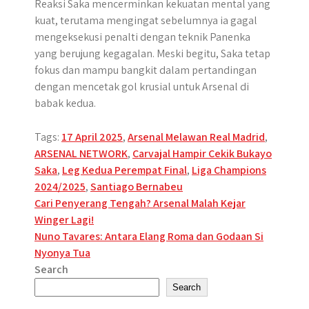
Reaksi Saka mencerminkan kekuatan mental yang
kuat, terutama mengingat sebelumnya ia gagal
mengeksekusi penalti dengan teknik Panenka
yang berujung kegagalan. Meski begitu, Saka tetap
fokus dan mampu bangkit dalam pertandingan
dengan mencetak gol krusial untuk Arsenal di
babak kedua.
Tags:
17 April 2025
,
Arsenal Melawan Real Madrid
,
ARSENAL NETWORK
,
Carvajal Hampir Cekik Bukayo
Saka
,
Leg Kedua Perempat Final
,
Liga Champions
2024/2025
,
Santiago Bernabeu
Post
Cari Penyerang Tengah? Arsenal Malah Kejar
Winger Lagi!
navigation
Nuno Tavares: Antara Elang Roma dan Godaan Si
Nyonya Tua
Search
Search