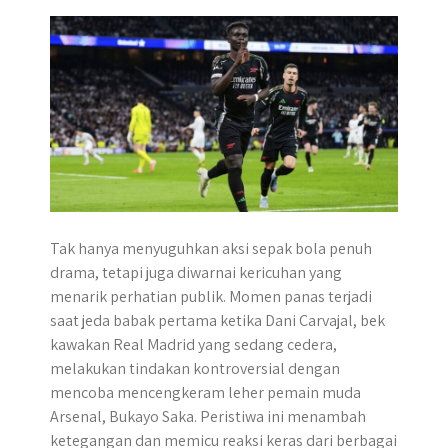
p
k
e
m
r
Tak hanya menyuguhkan aksi sepak bola penuh
drama, tetapi juga diwarnai kericuhan yang
menarik perhatian publik. Momen panas terjadi
saat jeda babak pertama ketika Dani Carvajal, bek
kawakan Real Madrid yang sedang cedera,
melakukan tindakan kontroversial dengan
mencoba mencengkeram leher pemain muda
Arsenal, Bukayo Saka. Peristiwa ini menambah
ketegangan dan memicu reaksi keras dari berbagai