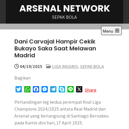
Skip
ARSENAL NETWORK
to
content
SEPAK BOLA
Menu
Open
Dani Carvajal Hampir Cekik
the
main
Bukayo Saka Saat Melawan
menu
Madrid
04/19/2025
LIGA INGGRIS
,
SEPAK BOLA
Bagikan
T
W
F
M
T
S
L
X
Share
w
h
a
e
e
k
i
i
a
c
s
l
y
n
Pertandingan leg kedua perempat final Liga
t
t
e
s
e
p
e
Champions 2024/2025 antara Real Madrid dan
t
s
b
e
g
e
Arsenal yang berlangsung di Santiago Bernabeu
e
A
o
n
r
pada Kamis dini hari, 17 April 2025.
r
p
o
g
a