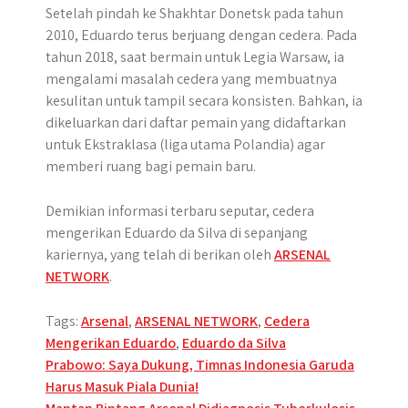
Setelah pindah ke Shakhtar Donetsk pada tahun
2010, Eduardo terus berjuang dengan cedera. Pada
tahun 2018, saat bermain untuk Legia Warsaw, ia
mengalami masalah cedera yang membuatnya
kesulitan untuk tampil secara konsisten. Bahkan, ia
dikeluarkan dari daftar pemain yang didaftarkan
untuk Ekstraklasa (liga utama Polandia) agar
memberi ruang bagi pemain baru.
Demikian informasi terbaru seputar, cedera
mengerikan Eduardo da Silva di sepanjang
kariernya, yang telah di berikan oleh
ARSENAL
NETWORK
.
Tags:
Arsenal
,
ARSENAL NETWORK
,
Cedera
Mengerikan Eduardo
,
Eduardo da Silva
Post
Prabowo: Saya Dukung, Timnas Indonesia Garuda
Harus Masuk Piala Dunia!
navigation