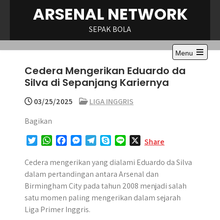
Skip
ARSENAL NETWORK
to
content
SEPAK BOLA
Menu
Open
Cedera Mengerikan Eduardo da
the
main
Silva di Sepanjang Kariernya
menu
03/25/2025
LIGA INGGRIS
Bagikan
T
W
F
M
T
S
L
X
Share
w
h
a
e
e
k
i
i
a
c
s
l
y
n
Cedera mengerikan yang dialami Eduardo da Silva
t
t
e
s
e
p
e
dalam pertandingan antara Arsenal dan
t
s
b
e
g
e
Birmingham City pada tahun 2008 menjadi salah
e
A
o
n
r
satu momen paling mengerikan dalam sejarah
r
p
o
g
a
Liga Primer Inggris.
p
k
e
m