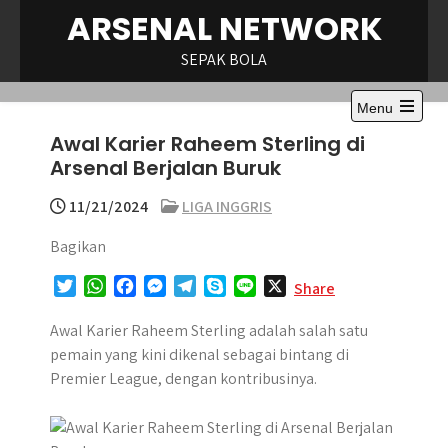
Skip
ARSENAL NETWORK
to
content
SEPAK BOLA
Menu
Open
Awal Karier Raheem Sterling di
the
main
Arsenal Berjalan Buruk
menu
11/21/2024
LIGA INGGRIS
Bagikan
T
W
F
M
T
S
L
X
Share
w
h
a
e
e
k
i
i
a
c
s
l
y
n
Awal Karier Raheem Sterling adalah salah satu
t
t
e
s
e
p
e
pemain yang kini dikenal sebagai bintang di
t
s
b
e
g
e
Premier League, dengan kontribusinya.
e
A
o
n
r
r
p
o
g
a
p
k
e
m