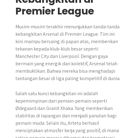
Premier League
Musim-musim terakhir menunjukkan tanda-tanda
kebangkitan Arsenal di Premier League. Tim ini
kini mampu bersaing di papan atas, memberikan
tekanan kepada klub-klub besar seperti
Manchester City dan Liverpool. Dengan gaya
bermain yang energik dan kolektif, Arsenal telah
membuktikan. Bahwa mereka bisa menghadapi
tantangan besar di liga paling kompetitif di dunia.
Salah satu kunci kebangkitan ini adalah
kepemimpinan dari pemain-pemain seperti
Ødegaard dan Granit Xhaka. Yang memberikan
stabilitas di lapangan dan menjadi panutan bagi
pemain muda. Selain itu, Arteta berhasil
menciptakan atmosfer kerja yang positif, di mana
setiap pemain merasa dihargai dan termotivasi