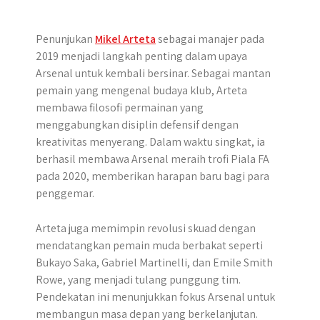
Penunjukan
Mikel Arteta
sebagai manajer pada
2019 menjadi langkah penting dalam upaya
Arsenal untuk kembali bersinar. Sebagai mantan
pemain yang mengenal budaya klub, Arteta
membawa filosofi permainan yang
menggabungkan disiplin defensif dengan
kreativitas menyerang. Dalam waktu singkat, ia
berhasil membawa Arsenal meraih trofi Piala FA
pada 2020, memberikan harapan baru bagi para
penggemar.
Arteta juga memimpin revolusi skuad dengan
mendatangkan pemain muda berbakat seperti
Bukayo Saka, Gabriel Martinelli, dan Emile Smith
Rowe, yang menjadi tulang punggung tim.
Pendekatan ini menunjukkan fokus Arsenal untuk
membangun masa depan yang berkelanjutan.