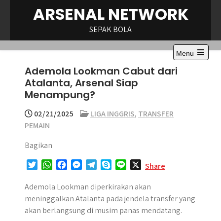
Skip
ARSENAL NETWORK
to
content
SEPAK BOLA
Menu
Open
Ademola Lookman Cabut dari
the
main
Atalanta, Arsenal Siap
menu
Menampung?
02/21/2025
LIGA INGGRIS
,
TRANSFER
PEMAIN
Bagikan
T
W
F
M
T
S
L
X
Share
w
h
a
e
e
k
i
i
a
c
s
l
y
n
Ademola Lookman diperkirakan akan
t
t
e
s
e
p
e
meninggalkan Atalanta pada jendela transfer yang
t
s
b
e
g
e
akan berlangsung di musim panas mendatang.
e
A
o
n
r