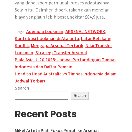
yang dapat mempermudah proses adaptasinya.
Selain itu, Osimhen diperkirakan akan menelan
biaya yang jauh lebih besar, sekitar £84,9 juta,
Tags:
Ademola Lookman
,
ARSENAL NETWORK
,
Kontribusi Lookman di Atalanta
,
Latar Belakang
Konflik
,
Mengapa Arsenal Tertarik
,
Nilai Transfer
Lookman
,
Strategi Transfer Arsenal
Post
Piala Asia U-20 2025: Jadwal Pertandingan Timnas
Indonesia dan Daftar Pemain
navigation
Head to Head Australia vs Timnas Indonesia dalam
Jadwal Terbaru
Search
Search
Recent Posts
Mikel Arteta Pilih Fokus Penuh ke Arsenal