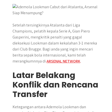
r
p
o
g
a
p
k
e
m
r
Setelah tersingkirnya Atalanta dari Liga
Champions, pelatih kepala Serie A, Gian Piero
Gasperini, mengkritik penalti yang gagal
dieksekusi Lookman dalam kekalahan 3-1 mereka
dari Club Brugge. Bagi anda yang ingin mencari
berita sepak bola internasional, kami telah
merangkumnnya di
ARSENAL NETWORK
.
Latar Belakang
Konflik dan Rencana
Transfer
Ketegangan antara Ademola Lookman dan